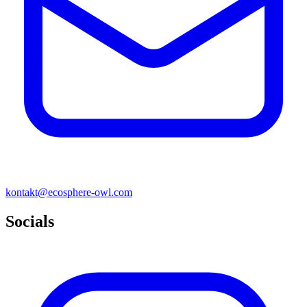
k
ontakt@ec
osphere-owl.com
Socials