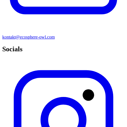
k
ontakt@ec
osphere-owl.com
Socials