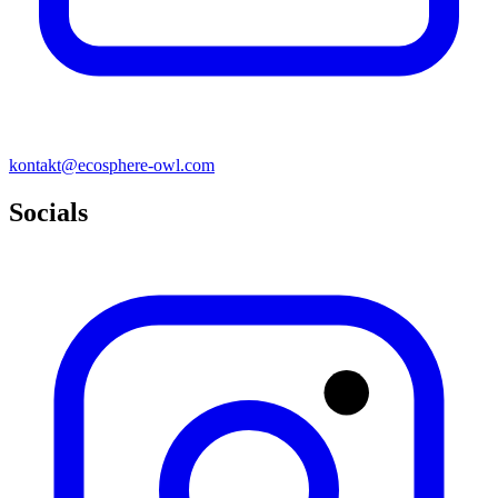
k
ontakt@ec
osphere-owl.com
Socials